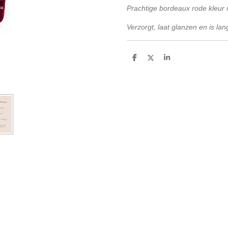
Prachtige bordeaux rode kleur 
Verzorgt, laat glanzen en is la
D
D
S
e
e
h
l
e
a
e
l
r
n
e