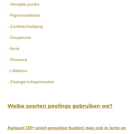
- Verwijde poriën
- Pigmentvlekken
- Zonbeschadiging
- Couperose
- Acné
- Rosacea
- Littekens
- Zwangerschapsmasker
Welke soorten peelings gebruiken we?
Agripeel (25+ en/of gevoelige huiden) mag ook in lente en