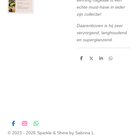
echte must-have in ieder
zijn collectie!
Daarenboven is hij zeer
verzorgend, langhoudend
en superglanzend.
D
D
S
D
e
e
h
e
l
e
a
l
e
l
r
e
n
e
n
F
I
W
a
n
h
© 2023 - 2026 Sparkle & Shine by Sabrina L.
c
s
a