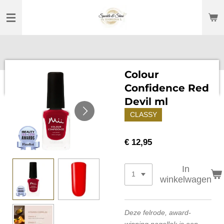
Ga
direct
naar
de
hoofdinhoud
Colour
Confidence Red
Devil ml
CLASSY
€ 12,95
In
winkelwagen
Deze felrode, award-
winning nagellak is een