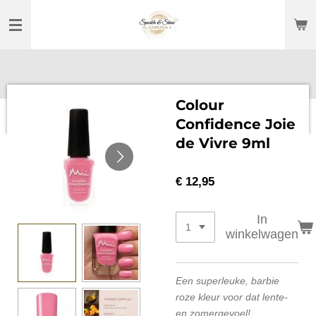
Ga
direct
naar
de
hoofdinhoud
Colour
Confidence Joie
de Vivre 9ml
€ 12,95
In
winkelwagen
Een superleuke, barbie
roze kleur voor dat lente-
en zomergevoel!