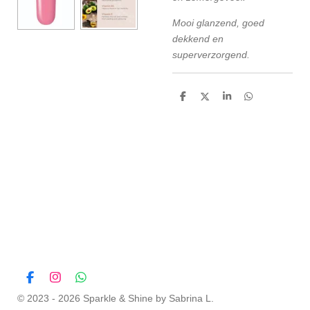
Mooi glanzend, goed
dekkend en
superverzorgend.
D
D
S
D
e
e
h
e
l
e
a
l
e
l
r
e
n
e
n
F
I
W
a
n
h
© 2023 - 2026 Sparkle & Shine by Sabrina L.
c
s
a