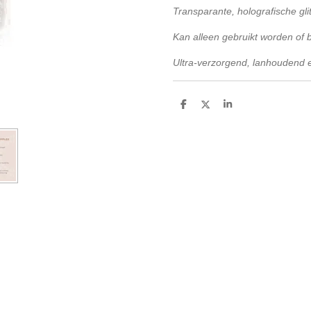
Transparante, holografische gli
Kan alleen gebruikt worden of 
Ultra-verzorgend, lanhoudend 
D
D
S
e
e
h
l
e
a
e
l
r
n
e