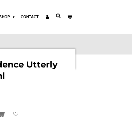
SHOP
CONTACT
dence Utterly
l