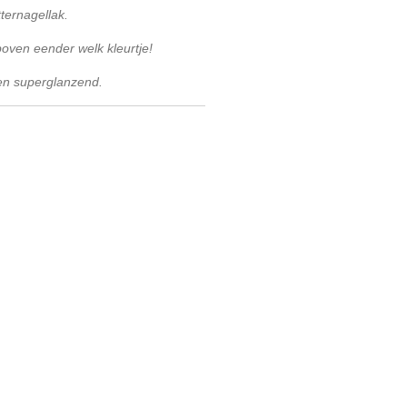
tternagellak.
boven eender welk kleurtje!
en superglanzend.