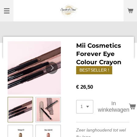
Ga
direct
naar
de
hoofdinhoud
Mii Cosmetics
Forever Eye
Colour Crayon
BESTSELLER !
€ 26,50
In
winkelwagen
Zeer langhoudend tot wel
8u lang.