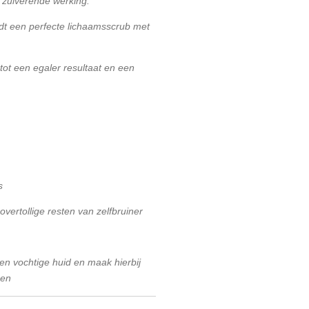
n zuiverende werking.
dt een perfecte lichaamsscrub met
tot een egaler resultaat en een
s
overtollige resten van zelfbruiner
n vochtige huid en maak hierbij
gen