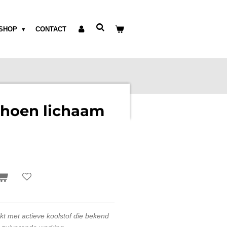
SHOP
CONTACT
hoen lichaam
kt met actieve koolstof die bekend