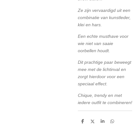
Ze zijn vervaardigd uit een
combinatie van kunstleder,
klei en hars.
Een echte musthave voor
wie niet van saaie
oorbellen houdt.
Dit prachtige paar beweegt
mee met de lichtinval en
zorgt hierdoor voor een
speciaal effect.
Chique, trendy en met
iedere outfit te combineren!
D
D
S
D
e
e
h
e
l
e
a
l
e
l
r
e