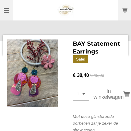
Ga
direct
naar
de
hoofdinhoud
BAY Statement
Earrings
Sale!
€ 38,40
€ 48,00
In
winkelwagen
Met deze glinsterende
oorbellen zal je zeker de
show stelen.