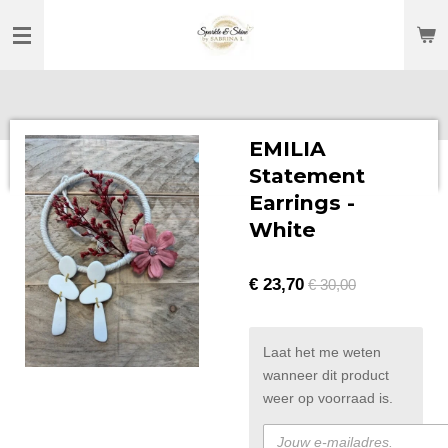
Ga
direct
naar
de
hoofdinhoud
EMILIA
Statement
Earrings -
White
€ 23,70
€ 30,00
Laat het me weten
wanneer dit product
weer op voorraad is.