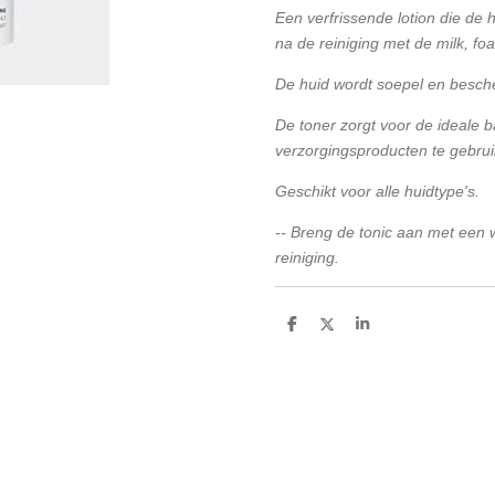
Een verfrissende lotion die de 
na de reiniging met de milk, fo
De huid wordt soepel en besche
De toner zorgt voor de ideale 
verzorgingsproducten te gebrui
Geschikt voor alle huidtype's.
-- Breng de tonic aan met een w
reiniging.
D
D
S
e
e
h
l
e
a
e
l
r
n
e