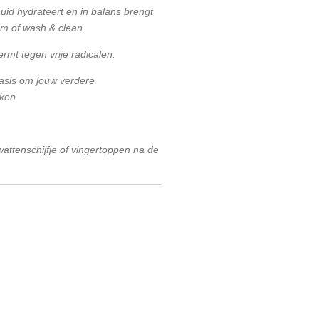
huid hydrateert en in balans brengt
am of wash & clean.
rmt tegen vrije radicalen.
basis om jouw verdere
ken.
attenschijfje of vingertoppen na de